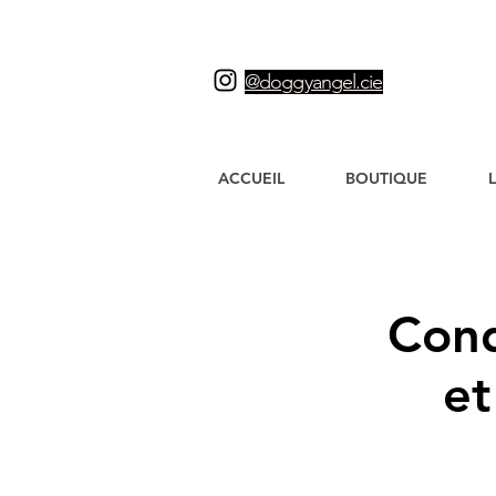
LIVRAI
@doggyangel.cie
ACCUEIL
BOUTIQUE
Cond
et