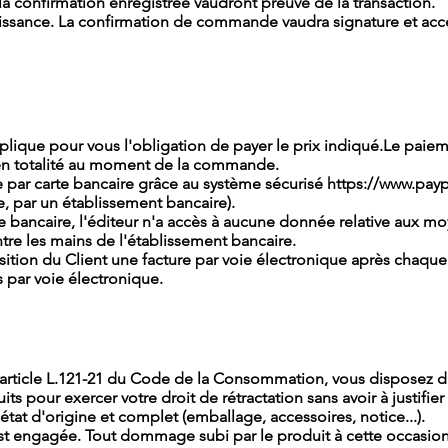
a confirmation enregistrée vaudront preuve de la transaction.
aissance. La confirmation de commande vaudra signature et acc
plique pour vous l'obligation de payer le prix indiqué.Le paie
en totalité au moment de la commande.
e par carte bancaire grâce au système sécurisé
https://www.payp
e, par un établissement bancaire).
e bancaire, l'éditeur n'a accès à aucune donnée relative aux m
tre les mains de l'établissement bancaire.
sition du Client une facture par voie électronique après chaqu
 par voie électronique.
rticle L.121-21 du Code de la Consommation, vous disposez d'un
s pour exercer votre droit de rétractation sans avoir à justifier
 état d'origine et complet (emballage, accessoires, notice...).
est engagée. Tout dommage subi par le produit à cette occasion 