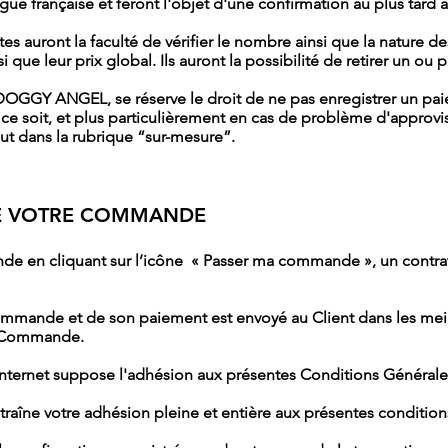
gue française et feront l'objet d'une confirmation au plus tard
tes auront la faculté de vérifier le nombre ainsi que la nature de
nsi que leur prix global. Ils auront la possibilité de retirer un ou
GY ANGEL, se réserve le droit de ne pas enregistrer un paie
 soit, et plus particulièrement en cas de problème d'approvis
t dans la rubrique “sur-mesure”.
 DE VOTRE COMMANDE
de en cliquant sur l’icône « Passer ma commande », un contrat 
mande et de son paiement est envoyé au Client dans les meilleu
e Commande.
nternet suppose l'adhésion aux présentes Conditions Générales a
îne votre adhésion pleine et entière aux présentes condition