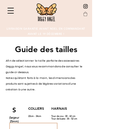
LIVRAISON GARANTIE AVANT NOEL EN COMMANDANT
AVANT LE 19 DÉCEMBRE !
Guide des tailles
Afin de sélectionner la taille parfaite des accessoires
Doggy Angel, nous vous recommandons de consulter le
guide ci-dessous.
Notez qu'étant faits à la main, les dimensions des
produits sont sujettes à de légères variations d'une
création à une autre.
COLLIERS
HARNAIS
S
22cm - 34cm
Tour de cou : 30 - 42 cm
(largeur
Tour de buste : 35 - 52 cm
25mm)