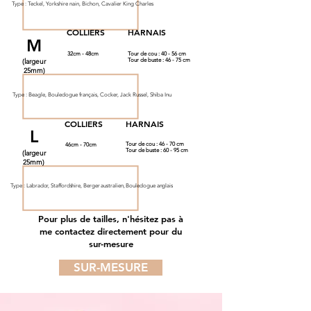
Type : Teckel, Yorkshire nain, Bichon, Cavalier King Charles
COLLIERS
HARNAIS
M
32cm - 48cm
Tour de cou : 40 - 56 cm
(largeur
Tour de buste : 46 - 75 cm
25mm)
Type : Beagle, Bouledogue français, Cocker, Jack Russel, Shiba Inu
COLLIERS
HARNAIS
L
Tour de cou : 46 - 70 cm
46cm - 70cm
Tour de buste : 60 - 95 cm
(largeur
25mm)
Type :
Labrador, Staffordshire, Berger australien, Bouledogue anglais
Pour plus de tailles, n'hésitez pas à
me contactez directement pour du
sur-mesure
SUR-MESURE