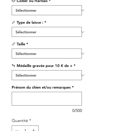
🐶 Collier ou Harnais
*
🦴 Type de laisse :
*
📏 Taille
*
🐾 Médaille gravée pour 10 € de +
*
Prénom du chien et/ou remarques
*
0/500
Quantité
*