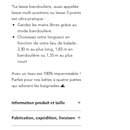
*La laisse bandoulière, aussi appelée
laisse multi positions ou laisse 3 points
est ultra pratique :
Gardez les mains libres grâce au
mode bandoulière
Choisissez votre longueur en
fonction de votre lieu de balade :
2,30 m au plus long, 1,83 m en
bandoulière ou 1,33 m au plus
court
Avec un tissu est 100% imperméable !
Parfait pour nos bêtes à quatre pattes
qui adorent les baignades 🌊
Information produit et taille
Doggy Angel est très attentif aux
Fabrication, expédition, livraison
choix des matériaux, ils sont de
haute qualité, téstés et approuvés
Délais de fabrication : 5 à 7 jours