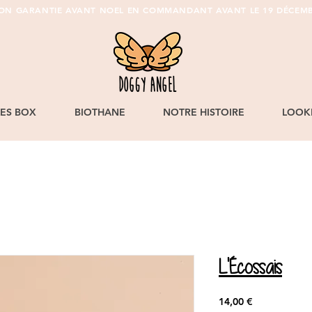
SON GARANTIE AVANT NOEL EN COMMANDANT AVANT LE 19 DÉCEMB
LES BOX
BIOTHANE
NOTRE HISTOIRE
LOOK
L'Écossais
Prix
14,00 €