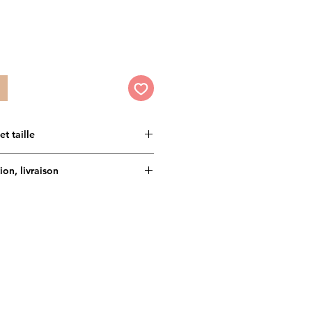
oduit et taille
s Doggy Angel sont fabriquées à la
ion, livraison
 5 à 7 jours
rès attentif aux choix des
t de haute qualité, téstés et
 France métropolitaine (une fois la
 nombreux chiens et maîtres.
 :
ndial relay
simo
ction main : possibilité d'être
d'expédition :
ente de la photo.