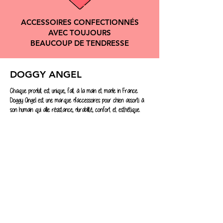
ACCESSOIRES CONFECTIONNÉS
AVEC TOUJOURS
BEAUCOUP DE TENDRESSE
DOGGY ANGEL
Chaque produit est unique, fait à la main et made in France.
Doggy Angel est une marque d'accessoires pour chien assorti à
son humain qui allie résistance, durabilité, confort et esthétique.
NOUS CONTACTER :
compagnie@doggyangel.fr
SERVICE CLIENT