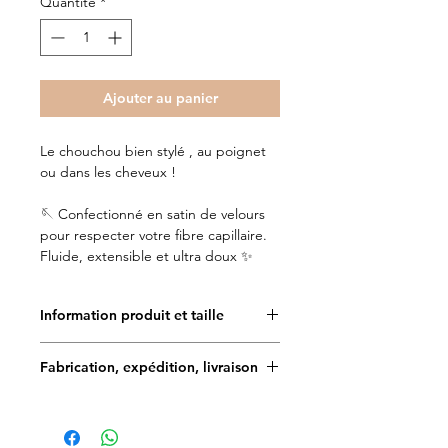
Quantité
*
Ajouter au panier
Le chouchou bien stylé , au poignet
ou dans les cheveux !
🪡 Confectionné en satin de velours
pour respecter votre fibre capillaire.
Fluide, extensible et ultra doux ✨
Information produit et taille
Doggy Angel est très attentif aux
Fabrication, expédition, livraison
choix des matériaux, ils sont de
haute qualité, téstés et approuvés
Délais de fabrication : 5 à 7 jours
par de nombreux chiens et
maîtres.
Délais de livraison en France