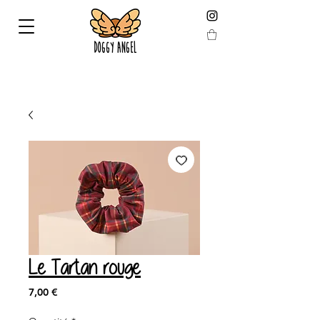
LIVRAISON GARANTIE AVANT NOEL EN COMMANDANT
AVANT LE 19 DÉCEMBRE !
Le Tartan rouge
Prix
7,00 €