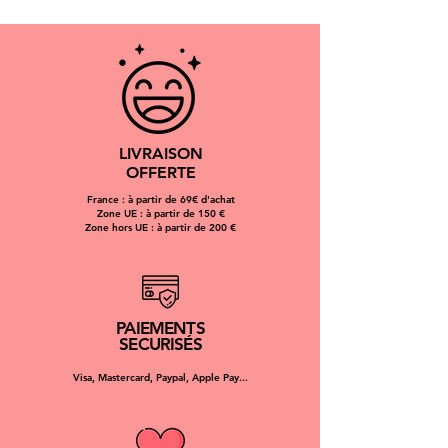
métropolitaine (une fois la commande
expédiée) :
1 à 5 jours par Mondial relay
48 à 72h par Colissimo
Estimation des frais d'expédition :
4,50 par Mondial Relay
LIVRAISON
5,99 par Colissimo
OFFERTE
Les frais d'expédition peuvent varier
France : à partir de 69€ d'achat
en fonction de la commande.
Zone UE : à partir de 150 €
Rappel : chaque produit est
Zone hors UE : à partir de 200 €
confectionné sur commande.
PAIEMENTS
SECURISÉS
Visa, Mastercard, Paypal, Apple Pay...