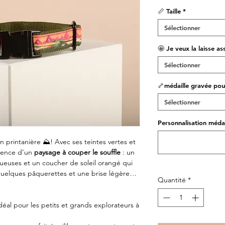
📏 Taille
*
Sélectionner
🤩 Je veux la laisse as
Sélectionner
🦴médaille gravée pou
Sélectionner
Personnalisation médai
n printanière ⛰️! Avec ses teintes vertes et
ssence d’un
paysage à couper le souffle
: un
ueuses et un coucher de soleil orangé qui
 quelques pâquerettes et une brise légère…
Quantité
*
idéal pour les petits et grands explorateurs à