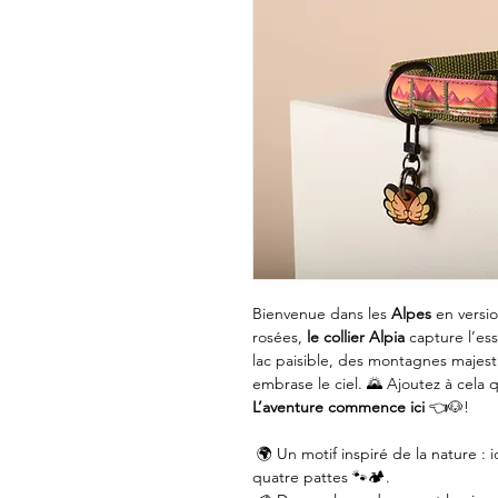
Bienvenue dans les
Alpes
en versio
rosées,
le collier Alpia
capture l’e
lac paisible, des montagnes majest
embrase le ciel. 🌄 Ajoutez à cela
L’aventure commence ici
👈🐶!
🌍 Un motif inspiré de la nature : 
quatre pattes 🐾🏕️.