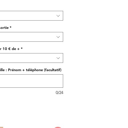
sortie
*
r 10 € de +
*
lle : Prénom + téléphone (facultatif)
0/24