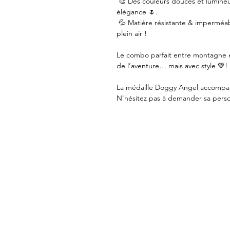
🎨 Des couleurs douces et lumineus
élégance 🌷.
💦 Matière résistante & imperméab
plein air !
Le combo parfait entre montagne et
de l’aventure… mais avec style 💚!
La médaille Doggy Angel accompag
N'hésitez pas à demander sa perso