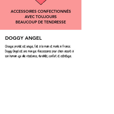
ACCESSOIRES CONFECTIONNÉS
AVEC TOUJOURS
BEAUCOUP DE TENDRESSE
DOGGY ANGEL
Chaque produit est unique, fait à la main et made in France.
Doggy Angel est une marque d'accessoires pour chien assorti à
son humain qui allie résistance, durabilité, confort et esthétique.
NOUS CONTACTER :
compagnie@doggyangel.fr
SERVICE CLIENT