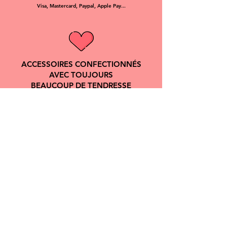
Visa, Mastercard, Paypal, Apple Pay...
ACCESSOIRES CONFECTIONNÉS
AVEC TOUJOURS
BEAUCOUP DE TENDRESSE
DOGGY ANGEL
Chaque produit est unique, fait à la main et made in France.
Doggy Angel est une marque d'accessoires pour chien assorti à
son humain qui allie résistance, durabilité, confort et esthétique.
NOUS CONTACTER :
compagnie@doggyangel.fr