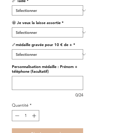
📏 Taille
*
🤩 Je veux la laisse assortie
*
🦴médaille gravée pour 10 € de +
*
Personnalisation médaille : Prénom +
téléphone (facultatif)
0/24
Quantité
*