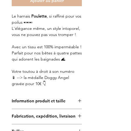
Ajouter au panier
Le harnais
Poulette
, si raffiné pour vos
poilus ▪️▫️▪️▫️▪️▫️
L'élégance même, un style intoporel,
vous ne pouvez pas vous tromper !
Avec un tissu est 100% imperméable !
Parfait pour nos bêtes à quatre pattes
qui adorent les baignades 🌊
Votre toutou à droit à son numéro
📱 --> la médaille Doggy Angel
gravée pour 10€ 👇
Information produit et taille
✨Toutes les créations Doggy Angel
Fabrication, expédition, livraison
sont fabriquées à la main et en
France. Le motif des tissus est
Délais de fabrication : 5 à 7 jours
imaginé et déssiné par notre