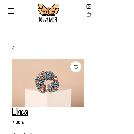
LIVRAISON GARANTIE AVANT NOEL EN COMMANDANT
AVANT LE 19 DÉCEMBRE !
L'Inca
Prix
7,00 €