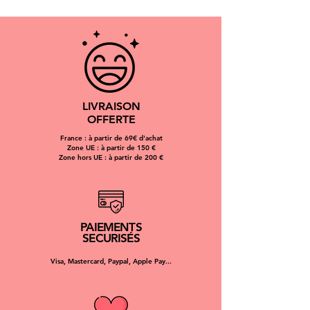
métropolitaine (une fois la commande
expédiée) :
1 à 5 jours par Mondial relay
48 à 72h par Colissimo
Estimation des frais d'expédition :
4,50 par Mondial Relay
LIVRAISON
5,99 par Colissimo
OFFERTE
Les frais d'expédition peuvent varier
France : à partir de 69€ d'achat
en fonction de la commande.
Zone UE : à partir de 150 €
Rappel : chaque produit est
Zone hors UE : à partir de 200 €
confectionné sur commande.
PAIEMENTS
SECURISÉS
Visa, Mastercard, Paypal, Apple Pay...