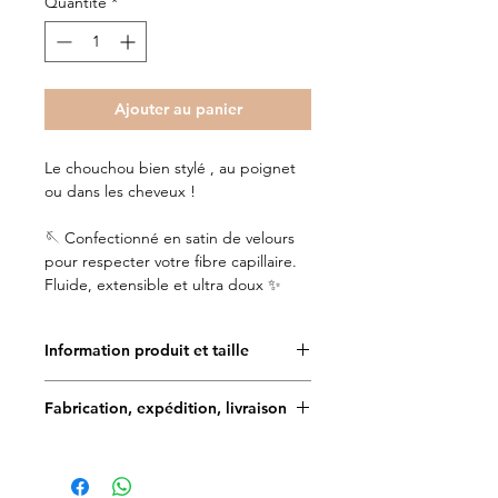
Quantité
*
Ajouter au panier
Le chouchou bien stylé , au poignet
ou dans les cheveux !
🪡 Confectionné en satin de velours
pour respecter votre fibre capillaire.
Fluide, extensible et ultra doux ✨
Information produit et taille
Doggy Angel est très attentif aux
Fabrication, expédition, livraison
choix des matériaux, ils sont de
haute qualité, téstés et approuvés
Délais de fabrication : 5 à 7 jours
par de nombreux chiens et
maîtres.
Délais de livraison en France