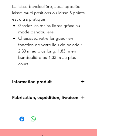
La laisse bandoulière, aussi appelée
laisse multi positions ou laisse 3 points
est ultra pratique :
Gardez les mains libres grâce au
mode bandoulière
Choisissez votre longueur en
fonction de votre lieu de balade :
2,30 m au plus long, 1,83 m en
bandoulière ou 1,33 m au plus
court
Information produit
✨Toutes les créations Doggy Angel
Fabrication, expédition, livraison
sont fabriquées à la main et en
France. Le motif des tissus est
Délais de fabrication : 5 à 7 jours
imaginé et déssiné par notre
graphiste, ce qui rend les créations
Délais de livraison en France
encore plus UNIQUES ! ✨
métropolitaine (une fois la commande
Doggy Angel est très attentif aux
expédiée) :