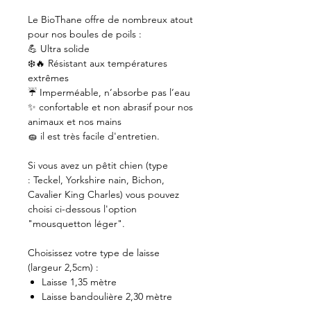
Le BioThane offre de nombreux atout
pour nos boules de poils :
💪 Ultra solide
❄️🔥 Résistant aux températures
extrêmes
☔️ Imperméable, n’absorbe pas l’eau
✨ confortable et non abrasif pour nos
animaux et nos mains
🧽 il est très facile d'entretien.
Si vous avez un pêtit chien (type
: Teckel, Yorkshire nain, Bichon,
Cavalier King Charles) vous pouvez
choisi ci-dessous l'option
"mousquetton léger".
Choisissez votre type de laisse
(largeur 2,5cm) :
Laisse 1,35 mètre
Laisse bandoulière 2,30 mètre