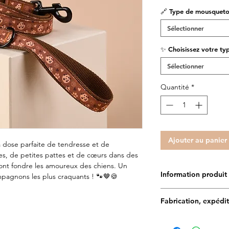
🔗 Type de mousqueto
Sélectionner
✨ Choisissez votre typ
Sélectionner
Quantité
*
Ajouter au panier
la dose parfaite de tendresse et de
es, de petites pattes et de cœurs dans des
ont fondre les amoureux des chiens. Un
Information produit
mpagnons les plus craquants ! 🐾🤎🍪
Doggy Angel est très 
Fabrication, expédit
matériaux. Testés et
et leurs maîtres, ils 
Délais de fabrication :