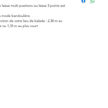
- Sangles en nylon e
 laisse multi positions ou laisse 3 points est
Délais de livraison en
- Tissus en polyester
commande expédiée)
- Mousqueton en lait
au mode bandoulière
1 à 5 jours par Mo
pour les tailles XS et
nction de votre lieu de balade : 2,30 m au
48 à 72h par Colis
M et L.
e ou 1,33 m au plus court
Estimation des frais 
Toutes les créations 
4,50 par Mondial 
main en France.
5,99 par Colissimo
Les frais d'expéditio
Rappel : nos accesso
commande.
à la main, donc chaq
Rappel : chaque prod
légèrement différent
commande.