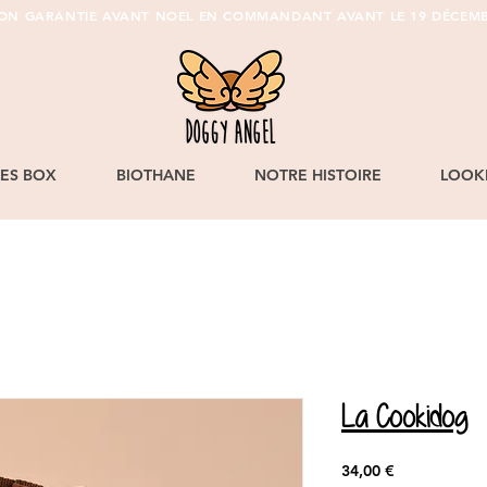
SON GARANTIE AVANT NOEL EN COMMANDANT AVANT LE 19 DÉCEMB
LES BOX
BIOTHANE
NOTRE HISTOIRE
LOOK
La Cookidog
Prix
34,00 €