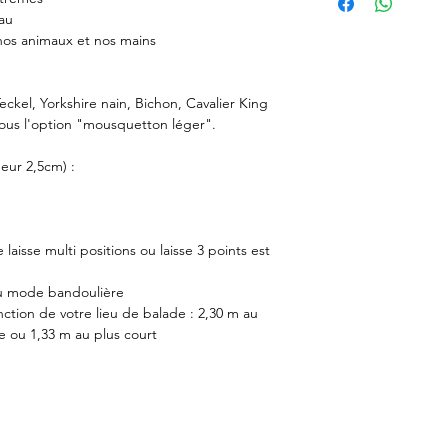
Doggy Angel est très 
au
Délais de livraison en
matériaux. Testés et
nos animaux et nos mains
commande expédiée)
et leurs maîtres, ils 
1 à 5 jours par Mo
48 à 72h par Colis
- Sangles nylon en p
Teckel, Yorkshire nain, Bichon, Cavalier King
- Tissus 100% imper
sous l'option "mousquetton léger".
Estimation des frais 
- Mousqueton en lait
4,50 par Mondial 
(et 150 kg pour l'op
geur 2,5cm) :
5,99 par Colissimo
chien).
Les frais d'expéditio
commande.
Rappel : nos accesso
Rappel : chaque prod
à la main, donc chaq
 laisse multi positions ou laisse 3 points est
commande.
légèrement différent
au mode bandoulière
nction de votre lieu de balade : 2,30 m au
e ou 1,33 m au plus court