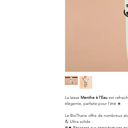
La laisse
Menthe à l'Eau
est rafraic
élégente, parfaite pour l'été ☀️
Le BioThane offre de nombreux ato
💪 Ultra solide
❄️🔥 Résistant aux températures e