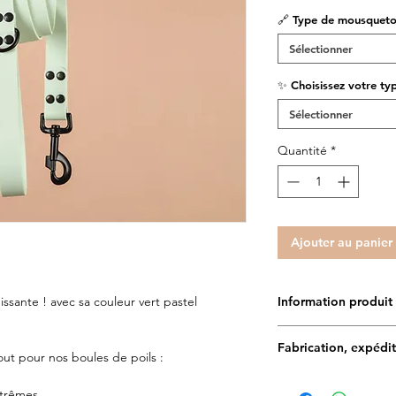
🔗 Type de mousqueto
Sélectionner
✨ Choisissez votre typ
Sélectionner
Quantité
*
Ajouter au panier
hissante ! avec sa couleur vert pastel
Information produit
✨Toutes les création
Fabrication, expédit
main et en France. Le
ut pour nos boules de poils :
déssiné par notre gra
Délais de fabrication :
encore plus UNIQUE
xtrêmes