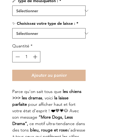
🔗 Type de mousqueton :
*
✨ Choisissez votre type de laisse :
*
Quantité
*
Ajouter au panier
Parce qu’on sait tous que
les chiens
>>> les dramas
, voici
la laisse
parfaite
pour afficher haut et fort
votre état d’esprit ! ❤️💙💗🐶 Avec
son message
“More Dogs, Less
Drama”,
ce motif ultra-tendance dans
des tons
bleu, rouge et rose
s’adresse
à tous ceux qui préfèrent les câlins