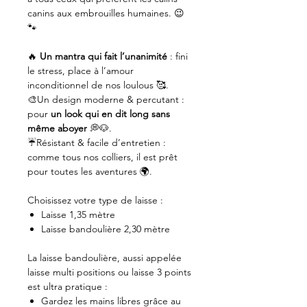
canins aux embrouilles humaines. 😉
🐾
🔥
Un mantra qui fait l’unanimité
: fini
le stress, place à l’amour
inconditionnel de nos loulous 🥰.
🎨Un design moderne & percutant :
pour
un look qui en dit long sans
même aboyer
💭🐶.
☔️Résistant & facile d’entretien :
comme tous nos colliers, il est prêt
pour toutes les aventures 🌍.
Choisissez votre type de laisse :
Laisse 1,35 mètre
Laisse bandoulière 2,30 mètre
La laisse bandoulière, aussi appelée
laisse multi positions ou laisse 3 points
est ultra pratique :
Gardez les mains libres grâce au