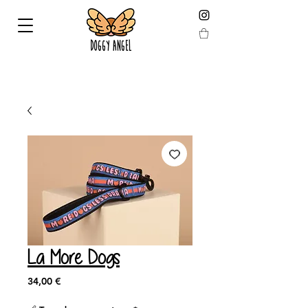
LIVRAISON GARANTIE AVANT NOEL EN COMMANDANT
AVANT LE 19 DÉCEMBRE !
La More Dogs
Prix
34,00 €