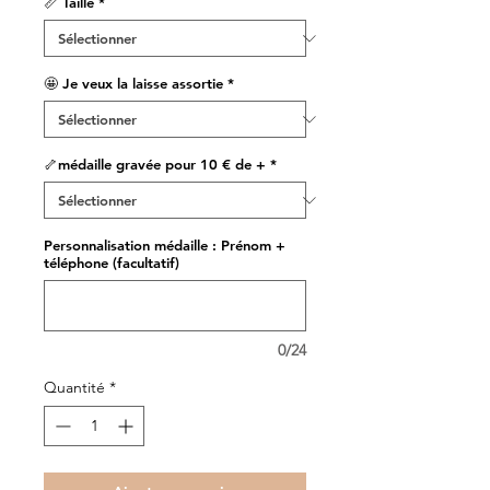
📏 Taille
*
🤩 Je veux la laisse assortie
*
🦴médaille gravée pour 10 € de +
*
Personnalisation médaille : Prénom +
téléphone (facultatif)
0/24
Quantité
*