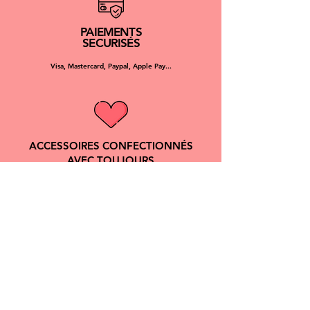
PAIEMENTS
SECURISÉS
Visa, Mastercard, Paypal, Apple Pay...
ACCESSOIRES CONFECTIONNÉS
AVEC TOUJOURS
BEAUCOUP DE TENDRESSE
DOGGY ANGEL
Chaque produit est unique, fait à la main et made in France.
Doggy Angel est une marque d'accessoires pour chien assorti à
son humain qui allie résistance, durabilité, confort et esthétique.
NOUS CONTACTER :