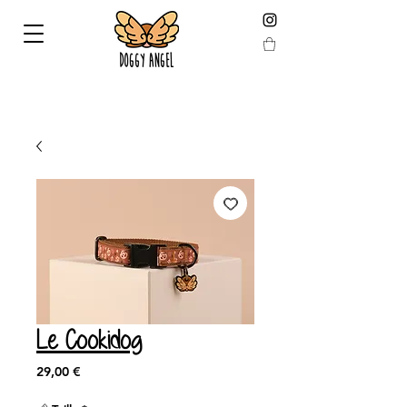
LIVRAISON GARANTIE AVANT NOEL EN COMMANDANT
AVANT LE 19 DÉCEMBRE !
Le Cookidog
Prix
29,00 €