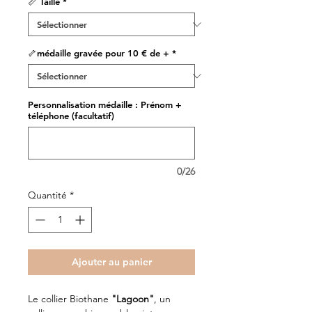
📏 Taille
*
🦴médaille gravée pour 10 € de +
*
Personnalisation médaille : Prénom +
téléphone (facultatif)
0/26
Quantité
*
Ajouter au panier
Le collier Biothane
"Lagoon"
, un