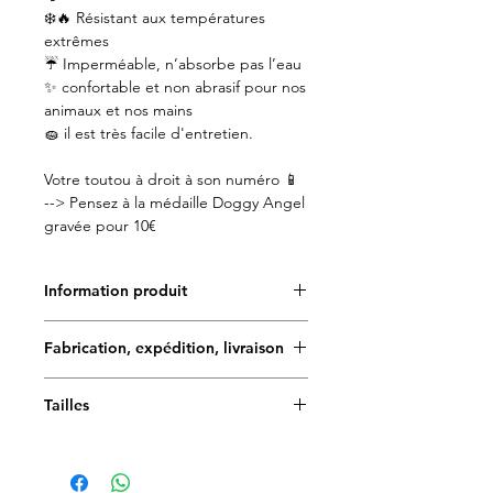
❄️🔥 Résistant aux températures
extrêmes
☔️ Imperméable, n’absorbe pas l’eau
✨ confortable et non abrasif pour nos
animaux et nos mains
🧽 il est très facile d'entretien.
Votre toutou à droit à son numéro 📱
--> Pensez à la médaille Doggy Angel
gravée pour 10€
Information produit
✨Toutes les créations Doggy Angel
Fabrication, expédition, livraison
sont fabriquées à la main et en
France.✨
Délais de fabrication : 5 à 7 jours
Doggy Angel est très attentif aux
Tailles
choix de ses matériaux. Testés et
Délais de livraison en France
Les colliers Doggy Angel sont
approuvés par de nombreux chiens
métropolitaine (une fois la commande
réglables et ajustables. Consultez
et leurs maîtres, ils sont de haute
expédiée) :
notre guide des tailles pour choisir