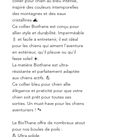
collier pour chien au bleu intense,
inspiré des couleurs intemporelles
des montagnes et des eaux
cristallines 🌊.
Ce collier Biothane est conçu pour
allier style et durabilité. Imperméable
💧 et facile à entretenir, il est idéal
pour les chiens qui aiment l’aventure
en extérieur, qu’il pleuve ou qu’il
fasse soleil ☀️.
La matière Biothane est ultra-
résistante et parfaitement adaptée
aux chiens actifs. 💪
Ce collier bleu pour chien allie
élégance et praticité pour que votre
chien soit prêt pour toutes ses
sorties. Un must-have pour les chiens
aventuriers ! 🐾
Le BioThane offre de nombreux atout
pour nos boules de poils :
💪 Ultra solide