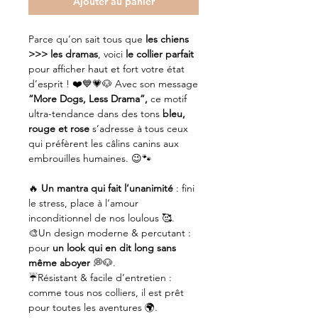
Ajouter au panier
Parce qu’on sait tous que
les chiens
>>> les dramas
, voici
le collier parfait
pour afficher haut et fort votre état
d’esprit ! ❤️💙💗🐶 Avec son message
“More Dogs, Less Drama”,
ce motif
ultra-tendance dans des tons
bleu,
rouge et rose
s’adresse à tous ceux
qui préfèrent les câlins canins aux
embrouilles humaines. 😉🐾
🔥
Un mantra qui fait l’unanimité
: fini
le stress, place à l’amour
inconditionnel de nos loulous 🥰.
🎨Un design moderne & percutant :
pour
un look qui en dit long sans
même aboyer
💭🐶.
☔️Résistant & facile d’entretien :
comme tous nos colliers, il est prêt
pour toutes les aventures 🌍.