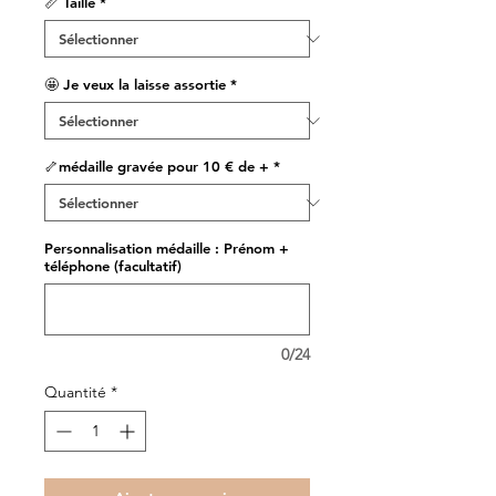
📏 Taille
*
🤩 Je veux la laisse assortie
*
🦴médaille gravée pour 10 € de +
*
Personnalisation médaille : Prénom +
téléphone (facultatif)
0/24
Quantité
*