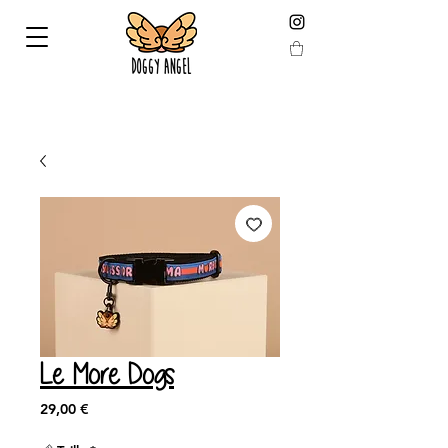
LIVRAISON GARANTIE AVANT NOEL EN COMMANDANT
AVANT LE 19 DÉCEMBRE !
Le More Dogs
Prix
29,00 €