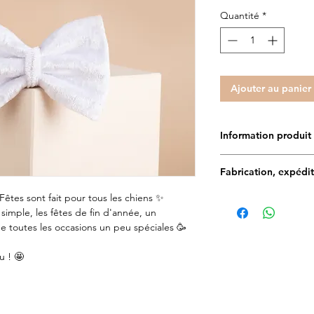
Quantité
*
Ajouter au panier
Information pr
✨Toutes les création
Fabrication, expédit
main et en France. Le
déssiné par notre gra
Fêtes sont fait pour tous les chiens ✨
Délais de fabrication :
encore plus UNIQUE
 simple, les fêtes de fin d'année, un
e toutes les occasions un peu spéciales 🥳
Délais de livraison en
Doggy Angel est t
commande expédiée)
matériaux, ils son
u ! 🤩
1 à 5 jours par Mo
approuvés par de
48 à 72h par Colis
Tissus imperméab
Estimation des frais 