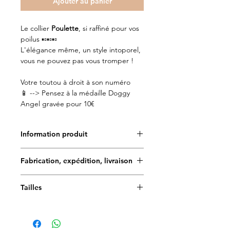
Ajouter au panier
Le collier
Poulette
, si raffiné pour vos
poilus ▪️▫️▪️▫️▪️▫️
L'élégance même, un style intoporel,
vous ne pouvez pas vous tromper !
Votre toutou à droit à son numéro
📱 --> Pensez à la médaille Doggy
Angel gravée pour 10€
Information produit
✨Toutes les créations Doggy Angel
Fabrication, expédition, livraison
sont fabriquées à la main et en
France. Le motif des tissus est
Délais de fabrication : 5 à 7 jours
imaginé et déssiné par notre
Tailles
graphiste, ce qui rend les créations
Délais de livraison en France
Les colliers Doggy Angel sont
encore plus UNIQUES ! ✨
métropolitaine (une fois la commande
réglables et ajustables. Consultez
Doggy Angel est très attentif aux
expédiée) :
notre guide des tailles pour choisir
choix de ses matériaux. Testés et