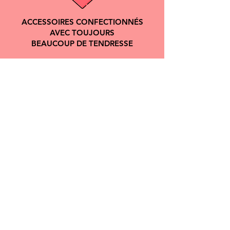
ACCESSOIRES CONFECTIONNÉS
AVEC TOUJOURS
BEAUCOUP DE TENDRESSE
DOGGY ANGEL
Chaque produit est unique, fait à la main et made in France.
Doggy Angel est une marque d'accessoires pour chien assorti à
son humain qui allie résistance, durabilité, confort et esthétique.
NOUS CONTACTER :
compagnie@doggyangel.fr
SERVICE CLIENT
Livraisons et retours