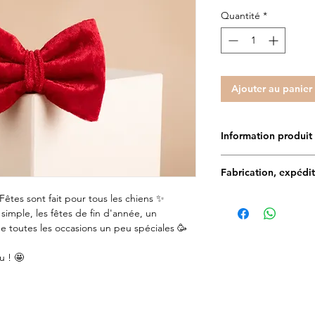
Quantité
*
Ajouter au panier
Information pr
✨Toutes les création
Fabrication, expédit
main et en France. Le
déssiné par notre gra
Fêtes sont fait pour tous les chiens ✨
Délais de fabrication :
encore plus UNIQUE
 simple, les fêtes de fin d'année, un
e toutes les occasions un peu spéciales 🥳
Délais de livraison en
Doggy Angel est t
commande expédiée)
matériaux, ils son
u ! 🤩
1 à 5 jours par Mo
approuvés par de
48 à 72h par Colis
Tissus imperméab
Estimation des frais 